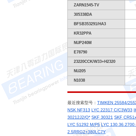
ZARN1545-TV
305338DA
BFSB353291/HA3
KR32PPA
NUP240M
E78790
23220CCK/W33+H2320
NU205
N1038
最近搜索型号：
TIMKEN 25584/255
NSK NF313
LYC 22317 C/C3W33
30212J2/Q*
SKF 30321
SKF CR51
LYC 51292 M/P5
LYC 130.36.2700
2.5RRG2+380LC7Y