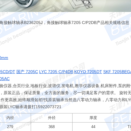
DB角接触球轴承B236205J，角接触球轴承7205 C/P2DB产品相关规格信息
0mm
05CD/DT
国产 7205C
LYC 7205 C/P4DB
KOYO 7205DT
SKF 7205BEG
05AC
仪器,合页行业,地板行业,波谱仪,发电机,教学仪器设备,机床附件,泵的附
，原装正品，保证质量，全方面的服务，尽一切满足客户的需求。 旋转无忧
工作更高效,始终顺滑如初!找原装轴承当然选八零动力轴承，八零动力和L
原装LYC轴承请拨打
15922073721
内径
外径
厚度
279
368
44
T