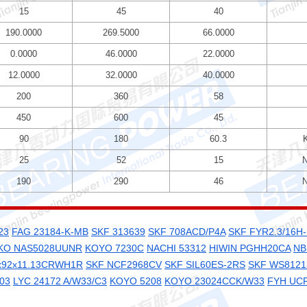
15
45
40
190.0000
269.5000
66.0000
0.0000
46.0000
22.0000
12.0000
32.0000
40.0000
200
360
58
450
600
45
90
180
60.3
25
52
15
190
290
46
23
FAG 23184-K-MB
SKF 313639
SKF 708ACD/P4A
SKF FYR2.3/16H-
IKO NAS5028UUNR
KOYO 7230C
NACHI 53312
HIWIN PGHH20CA
NB
x92x11.13CRWH1R
SKF NCF2968CV
SKF SIL60ES-2RS
SKF WS8121
.03
LYC 24172 A/W33/C3
KOYO 5208
KOYO 23024CCK/W33
FYH UC