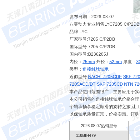
发布日期：2026-08-07
八零动力专业销售LYC7205 C/P2
品牌:LYC
厂家型号:7205 C/P2DB
国际型号:7205 C/P2DB
国内型号:B236205J
内径：
25mm
外径：
52mm
厚度：
3
类型：
角接触球轴承
近似型号:
NACHI 7205CDF
SKF 72
7205ACD/DT
SKF 7205CD
NTN 72
本产品使用范围很广，主要应用于实验
本公司销售的角接触球轴承价格合理
个轴承畅享稳定顺滑的旋转之旅,让
以保轴承质量正宗，价格实惠。订购
2026-08-07热销型号
110BIH479