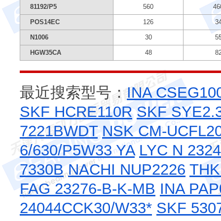
81192/P5
560
46
POS14EC
126
3
N1006
30
5
HGW35CA
48
8
最近搜索型号：
INA CSEG10
SKF HCRE110R
SKF SYE2.3
7221BWDT
NSK CM-UCFL20
6/630/P5W33 YA
LYC N 232
7330B
NACHI NUP2226
THK
FAG 23276-B-K-MB
INA PAP
24044CCK30/W33*
SKF 530