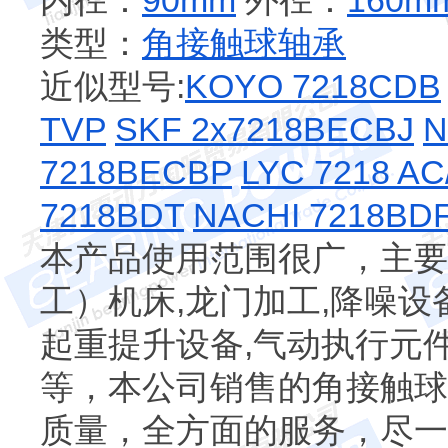
内径：
90mm
外径：
160m
类型：
角接触球轴承
近似型号:
KOYO 7218CDB
TVP
SKF 2x7218BECBJ
N
7218BECBP
LYC 7218 AC
7218BDT
NACHI 7218BD
本产品使用范围很广，主要
工）机床,龙门加工,降噪设备
起重提升设备,气动执行元件
等，本公司销售的角接触球
质量，全方面的服务，尽一