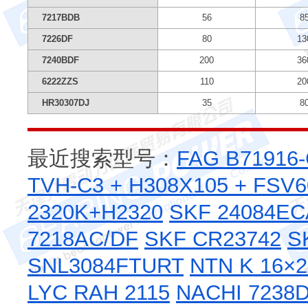
7217BDB
56
8
7226DF
80
13
7240BDF
200
36
6222ZZS
110
20
HR30307DJ
35
8
最近搜索型号：
FAG B71916-
TVH-C3 + H308X105 + FSV
2320K+H2320
SKF 24084EC
7218AC/DF
SKF CR23742
S
SNL3084FTURT
NTN K 16×2
LYC RAH 2115
NACHI 7238