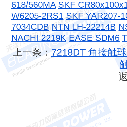
618/560MA
SKF CR80x100
W6205-2RS1
SKF YAR207-1
7034CDB
NTN LH-22214B
N
NACHI 2219K
EASE SDM6
T
上一条：
7218DT 角接触