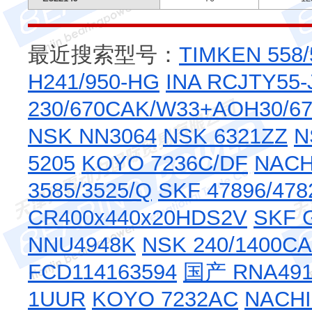
最近搜索型号：
TIMKEN 558
H241/950-HG
INA RCJTY55-
230/670CAK/W33+AOH30/67
NSK NN3064
NSK 6321ZZ
N
5205
KOYO 7236C/DF
NACH
3585/3525/Q
SKF 47896/478
CR400x440x20HDS2V
SKF 
NNU4948K
NSK 240/1400C
FCD114163594
国产 RNA491
1UUR
KOYO 7232AC
NACHI