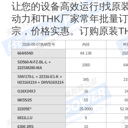
让您的设备高效运行!找原
动力和THK厂家常年批量
宗，价格实惠。订购原装T
2026-08-07热销型号
内径
外
664/654D
84.138
152
SD560-N-FZ-BL-L +
1060
64
222SM280-MA
SNV170-L + 22316-E1-K +
345
21
H2316X214 + DHV616X214
G16X24X3
16
2
NK55/25
55
6
22205E*
25.0000
52.0
6811LLU
9
5
6300 2RS
10
3