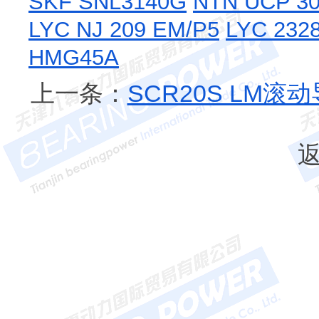
SKF SNL3140G
NTN UCP 3
LYC NJ 209 EM/P5
LYC 232
HMG45A
上一条：
SCR20S LM滚