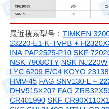
CRB20035
200
29
SN615E
65
16
最近搜索型号：
TIMKEN 3200
23220-E1-K-TVPB + H2320X
INA PAP2525-P10
SKF 7202
NSK 7908CTY
NSK NJ220W
LYC 6209 E/C4
KOYO 2313
HMV-45
FAG SNV130-L + 22
DHV515X207
FAG ZRB32X5
CR401990
SKF CR90X110X