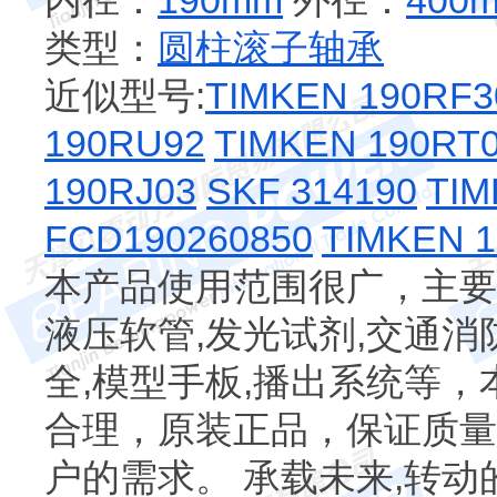
内径：
190mm
外径：
400
类型：
圆柱滚子轴承
近似型号:
TIMKEN 190RF3
190RU92
TIMKEN 190RT
190RJ03
SKF 314190
TIM
FCD190260850
TIMKEN 
本产品使用范围很广，主要应
液压软管,发光试剂,交通消
全,模型手板,播出系统等
合理，原装正品，保证质量
户的需求。 承载未来,转动