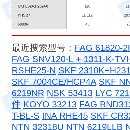
UKFL324;H2324X
110
11
PHSB7
11.112
28.
6009N
45
7
最近搜索型号：
FAG 61820-
FAG SNV120-L + 1311-K-TV
RSHE25-N
SKF 2310K+H23
SKF 7004CE/HCP4A
SKF N
6219NR
NSK 53413
LYC 721
件
KOYO 33213
FAG BND313
T-BL-S
INA RHE45
SKF CR
NTN 32318U
NTN 6219LLB