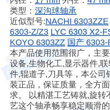
内径：
17 mm
外径：
47 m
类型：
深沟球轴承
近似型号:
NACHI 6303ZZE
6303-Z/Z3
LYC 6303 X2-F
KOYO 6303ZZ
国产 6303-
本产品使用范围很广，主要
设备,生物化工,显示器件,联
件,辊道子,刀具等，本公
装正品，保证质量，全方面
求。 以精湛工艺铸就,旋转
艺这个轴承畅享稳定顺滑的