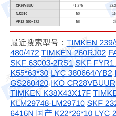
CR26VBUU
41.275
22.
NJ2310
50
11
VR12- 500×17Z
58
2
最近搜索型号：
TIMKEN 239
480/472
TIMKEN 260RJ02
F
SKF 63003-2RS1
SKF FYR1.
K55*63*30
LYC 380664/YB2
GS260420
IKO CR28VBUUR
TIMKEN K38X43X17F
TIMK
KLM29748-LM29710
SKF 23
6416N
国产 K22*26*10
LYC 