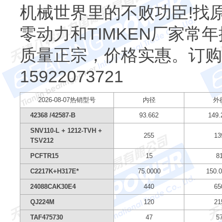
机械世界里的不败功臣!找
零动力和TIMKEN厂家常
质量正宗，价格实惠。订购原
15922073721
2026-08-07热销型号
内径
外
42368 /42587-B
93.662
149.
SNV110-L + 1212-TVH +
255
13
TSV212
PCFTR15
15
8
C2217K+H317E*
75.0000
150.
24088CAK30E4
440
65
QJ224M
120
21
TAF475730
47
5