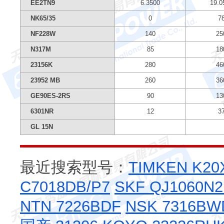
EE2TN9
6.3500
19.0
NK65/35
0
7
NF228W
140
25
N317M
85
18
23156K
280
46
23952 MB
260
36
GE90ES-2RS
90
13
6301NR
12
3
GL 15N
最近搜索型号：
TIMKEN K20
C7018DB/P7
SKF QJ1060N
NTN 7226BDF
NSK 7316BW