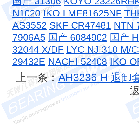
国产 31306
KOYO 23226RH
N1020
IKO LME81625NF
TH
AS3552
SKF CR47481
NTN 
7906A5
国产 6084902
国产 HK
32044 X/DF
LYC NJ 310 M/C
29432E
NACHI 52408
IKO O
上一条：
AH3236-H 退卸