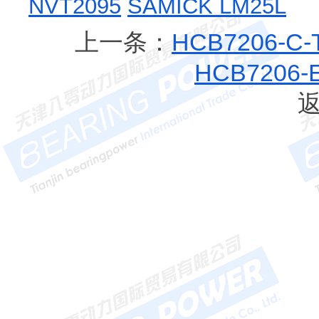
NVT2095
SAMICK LM25L
上一条：
HCB7206-C
HCB7206-