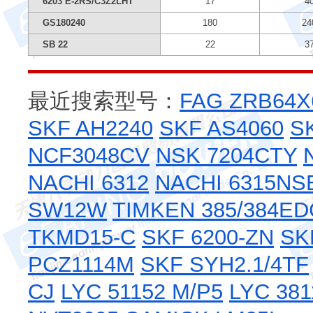
6203 E-2RS/C3Z2LHT
17
4
GS180240
180
24
SB 22
22
3
最近搜索型号：
FAG ZRB64X
SKF AH2240
SKF AS4060
S
NCF3048CV
NSK 7204CTY
NACHI 6312
NACHI 6315NS
SW12W
TIMKEN 385/384ED
TKMD15-C
SKF 6200-ZN
SK
PCZ1114M
SKF SYH2.1/4TF
CJ
LYC 51152 M/P5
LYC 381