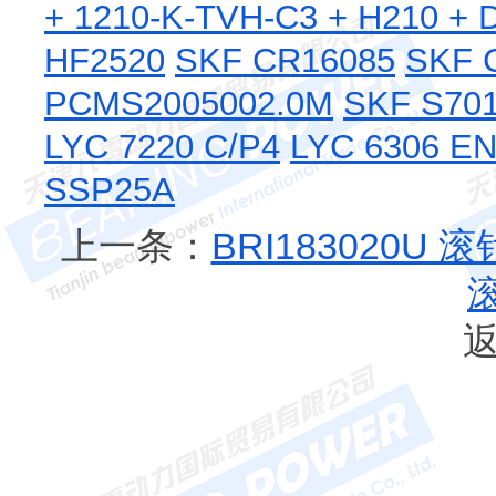
+ 1210-K-TVH-C3 + H210 +
HF2520
SKF CR16085
SKF 
PCMS2005002.0M
SKF S70
LYC 7220 C/P4
LYC 6306 E
SSP25A
上一条：
BRI183020U 