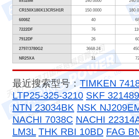
89328M
140.0000
240.
CR150X180X13CRSH1R
150.0000
180.
6008Z
40
6
7222DF
76
11
7912DF
26
6
2797/3780G2
3668.24
45
NR25XA
31
7
最近搜索型号：
TIMKEN 741
LTP25-325-3210
SKF 32148
NTN 23034BK
NSK NJ209E
NACHI 7038C
NACHI 22314
LM3L
THK RBI 10BD
FAG BN