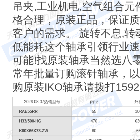
吊夹,工业机电,空气组合
格合理，原装正品，保证质
客户的需求。 旋转不息,转
低能耗这个轴承引领行业速
可能!找原装轴承当然选八
常年批量订购滚针轴承，以
购原装IKO轴承请拨打
1592
2026-08-07热销型号
内径
外
RAE55RR
55
10
H33/500-HG
470
63
K60X66X33-ZW
60
6