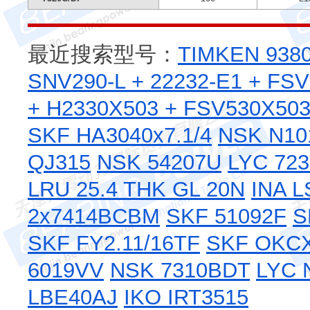
最近搜索型号：
TIMKEN 9380
SNV290-L + 22232-E1 + FS
+ H2330X503 + FSV530X50
SKF HA3040x7.1/4
NSK N10
QJ315
NSK 54207U
LYC 723
LRU 25.4
THK GL 20N
INA L
2x7414BCBM
SKF 51092F
S
SKF FY2.11/16TF
SKF OKC
6019VV
NSK 7310BDT
LYC 
LBE40AJ
IKO IRT3515