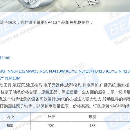
圆柱滚子轴承，圆柱滚子轴承NP413产品相关规格信息：
37mm
SKF NNU4132M/W33
NSK NJ413W
KOYO NJ413+HJ413
KOYO N 413
产 NJ413M
工具,液压泵,液压拉马,电子元器件,成型模具,静电保护,广播系统,装卸搬
圆柱滚子轴承价格合理，原装正品，保证质量，全方面的服务，尽一切满足
出色这个轴承让您的设备高效运行,为您的机械注入强大动力,转动世界的精
量订购圆柱滚子轴承，以保轴承质量正宗，价格实惠。订购原装NACHI轴
内径
外径
厚度
500
780
185