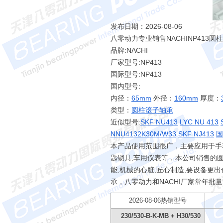
发布日期：2026-08-06
八零动力专业销售NACHINP413
品牌:NACHI
厂家型号:NP413
国际型号:NP413
国内型号:
内径：
65mm
外径：
160mm
厚度：
类型：
圆柱滚子轴承
近似型号:
SKF NU413
LYC NU 413
NNU4132K30M/W33
SKF NJ413
国
本产品使用范围很广，主要应用于手动
匙锁具,车用仪表等，本公司销售的
能,机械的心脏,匠心制造,要设备更
承，八零动力和NACHI厂家常年批
2026-08-06热销型号
230/530-B-K-MB + H30/530