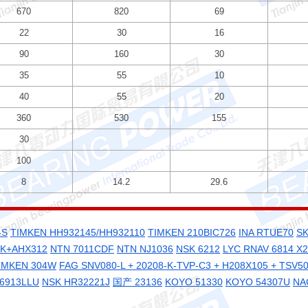
670
820
69
22
30
16
90
160
30
35
55
10
40
55
20
360
530
155
30
100
8
14.2
29.6
-S
TIMKEN HH932145/HH932110
TIMKEN 210BIC726
INA RTUE70
SK
2K+AHX312
NTN 7011CDF
NTN NJ1036
NSK 6212
LYC RNAV 6814 X2
IMKEN 304W
FAG SNV080-L + 20208-K-TVP-C3 + H208X105 + TSV5
6913LLU
NSK HR32221J
国产 23136
KOYO 51330
KOYO 54307U
NA