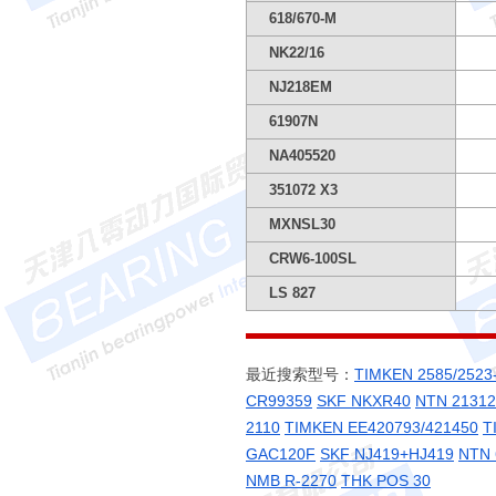
618/670-M
NK22/16
NJ218EM
61907N
NA405520
351072 X3
MXNSL30
CRW6-100SL
LS 827
最近搜索型号：
TIMKEN 2585/2523
CR99359
SKF NKXR40
NTN 2131
2110
TIMKEN EE420793/421450
T
GAC120F
SKF NJ419+HJ419
NTN 
NMB R-2270
THK POS 30