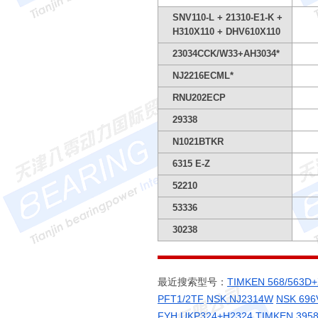
SNV110-L + 21310-E1-K +
H310X110 + DHV610X110
23034CCK/W33+AH3034*
NJ2216ECML*
RNU202ECP
29338
N1021BTKR
6315 E-Z
52210
53336
30238
最近搜索型号：
TIMKEN 568/563D+
PFT1/2TF
NSK NJ2314W
NSK 696
FYH UKP324+H2324
TIMKEN 3958