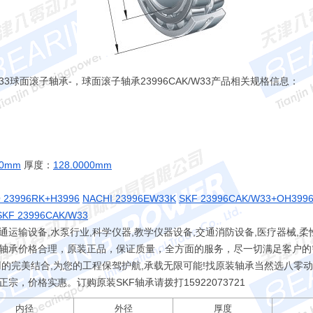
W33球面滚子轴承-，球面滚子轴承23996CAK/W33产品相关规格信息：
00mm
厚度：
128.0000mm
 23996RK+H3996
NACHI 23996EW33K
SKF 23996CAK/W33+OH399
SKF 23996CAK/W33
运输设备,水泵行业,科学仪器,教学仪器设备,交通消防设备,医疗器械,柔性
轴承价格合理，原装正品，保证质量，全方面的服务，尽一切满足客户的需
的完美结合,为您的工程保驾护航,承载无限可能!找原装轴承当然选八零动
正宗，价格实惠。订购原装SKF轴承请拨打
15922073721
内径
外径
厚度