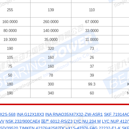
255
139
110
160.0000
260.0000
67.0000
80.0000
140.0000
33.0000
19.3000
35.0000
11.0000
190
320
73
105
160
26
75
160
37
50
78
39
180
300
99.3
190
340
60
X2S-568
INA G12X18X3
INA RNAO35X47X32-ZW-ASR1
SKF 71914A
VV
NSK 232/900CAE4
国产 6012-RS/Z3
LYC NU 234 M
LYC NUP 412/
5D/39520
TIMKEN 42376/42587DC+X1S-42376
FAG 22232-E1-K
SKF