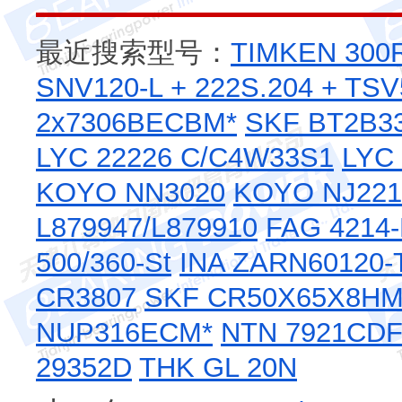
最近搜索型号：
TIMKEN 300
SNV120-L + 222S.204 + TS
2x7306BECBM*
SKF BT2B3
LYC 22226 C/C4W33S1
LYC
KOYO NN3020
KOYO NJ221
L879947/L879910
FAG 4214
500/360-St
INA ZARN60120-
CR3807
SKF CR50X65X8H
NUP316ECM*
NTN 7921CD
29352D
THK GL 20N