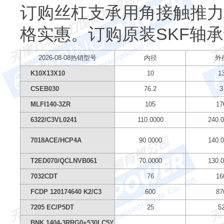
订购丝杠支承用角接触推力
格实惠。订购原装SKF轴
2026-08-08热销型号
内径
外
K10X13X10
10
1
CSEB030
76.2
3
MLFI140-3ZR
105
17
6322/C3VL0241
110.0000
240.
7018ACE/HCP4A
90.0000
140.
T2ED070/QCLNVB061
70.0000
130.
7032CDT
76
16
FCDP 120174640 K2/C3
600
87
7205 EC/P5DT
25
5
BNK 1404-3RRG0+530LC5Y