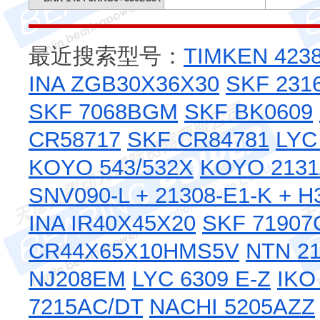
最近搜索型号：
TIMKEN 4238
INA ZGB30X36X30
SKF 231
SKF 7068BGM
SKF BK0609
CR58717
SKF CR84781
LYC
KOYO 543/532X
KOYO 213
SNV090-L + 21308-E1-K + 
INA IR40X45X20
SKF 71907
CR44X65X10HMS5V
NTN 2
NJ208EM
LYC 6309 E-Z
IKO
7215AC/DT
NACHI 5205AZZ