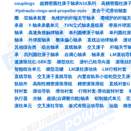
couplings
超精密圆柱滚子轴承N10系列
高精密圆柱滚
-
-
Hydraulic-rings-and-propeller-nuts
复合干式滑动轴套
-
-
圈
双轴承装置
免维护的杆端关节轴承
需维护的杆端关
-
-
-
承座
Y-轴承承载单元
TVN立式轴承座组座
带座外球面
-
-
-
轴承
高速角接触球轴承
单列圆锥滚子轴承
单列圆柱滚
-
-
-
轴承
外球面轴承
整体偏心轴承
直线运动球轴承
滚
-
-
-
-
其他综合类
组合轴承
直线轴承
交叉滚子
杆端关节
-
-
-
-
承
四列圆柱滚子轴承
自调心轴承
轴承座
LM滚动导
-
-
-
-
速滚珠丝杠-SBK型
梯型丝杠
滚针凸轮导向器
滚珠丝
-
-
-
智能组合单元
梯型花键
LM滚柱滚动块
LM行程衬套
-
-
-
直线导轨
交叉滚子直线导轨
内置齿轨和小齿轮型交叉滚
-
-
轨组件
高刚性精密滚珠滑组
精密滚珠滑组
直线衬套G
-
-
-
转衬套
滚动导轨
滑动衬套
行程衬套-滑动旋转衬套
-
-
-
-
执行器
光轴
超级(自调整功能)轴承
铝制箱式单元
亚
-
-
-
-
滚柱单元
交叉滚柱导轨
板式有限运动导轨
油脂
梯
-
-
-
-