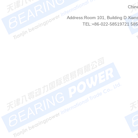
Chin
Address:Room 101, Building D Xianshu
TEL:+86-022-58519721 58