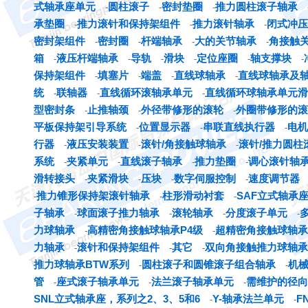
式轴承座单元
圆柱滚子
密封垫圈
推力圆柱滚子轴承
-
-
-
承垫圈
推力滚针和保持架组件
推力滚针轴承
闭式冲压
-
-
-
密封架组件
密封圈
杆端轴承
大的关节轴承
角接触
-
-
-
-
箱
液压杆端轴承
导轨
滑块
定位座圈
轴支撑块
-
-
-
-
-
-
保持架组件
填塞片
端盖
直线球轴承
直线球轴承及
-
-
-
-
统
联轴器
直线循环滚轴承单元
直线循环球轴承单元滑
-
-
-
型密封条
止推轴颈
外径带修形的滚轮
外圈带修形的滚
-
-
-
平板保持架引导系统
位置显示器
串联直线执行器
电机
-
-
-
行器
液压安装装置
滚针/角接触球轴承
滚针/推力圆柱
-
-
-
系统
夹紧单元
直线滚子轴承
推力垫圈
调心滚针轴
-
-
-
-
滑转接头
夹紧滑块
压块
数字伺服控制
速度调节器
-
-
-
-
推力锥形保持架滚针轴承
柱形滑动衬套
SAF立式轴承
-
-
-
子轴承
球面滚子推力轴承
滚轮轴承
分度滚子单元
-
-
-
-
力球轴承
高精密角接触球轴承P4级
超精密角接触球轴承
-
-
力轴承
滚针和保持架组件
其它
双向角接触推力球轴承
-
-
-
推力球轴承BTW系列
圆柱滚子和圆锥滚子组合轴承
机
-
-
管
座式滚子轴承单元
法兰滚子轴承单元
需维护的径向
-
-
-
SNL立式轴承座，系列之2、3、5和6
Y-轴承法兰单元
F
-
-