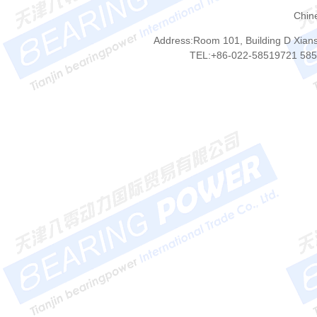
Chin
Address:Room 101, Building D Xianshu
TEL:+86-022-58519721 58