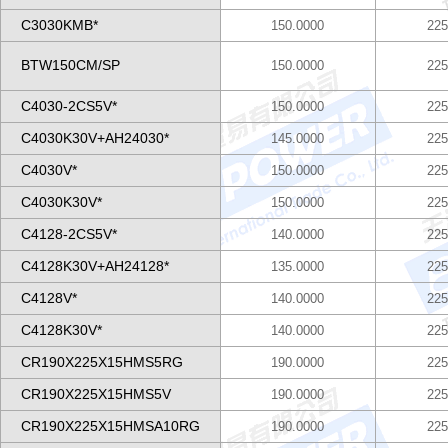
C3030KMB*
150.0000
225
BTW150CM/SP
150.0000
225
C4030-2CS5V*
150.0000
225
C4030K30V+AH24030*
145.0000
225
C4030V*
150.0000
225
C4030K30V*
150.0000
225
C4128-2CS5V*
140.0000
225
C4128K30V+AH24128*
135.0000
225
C4128V*
140.0000
225
C4128K30V*
140.0000
225
CR190X225X15HMS5RG
190.0000
225
CR190X225X15HMS5V
190.0000
225
CR190X225X15HMSA10RG
190.0000
225