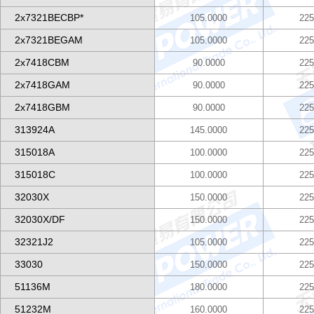
2x7321BECBP*
105.0000
225
2x7321BEGAM
105.0000
225
2x7418CBM
90.0000
225
2x7418GAM
90.0000
225
2x7418GBM
90.0000
225
313924A
145.0000
225
315018A
100.0000
225
315018C
100.0000
225
32030X
150.0000
225
32030X/DF
150.0000
225
32321J2
105.0000
225
33030
150.0000
225
51136M
180.0000
225
51232M
160.0000
225